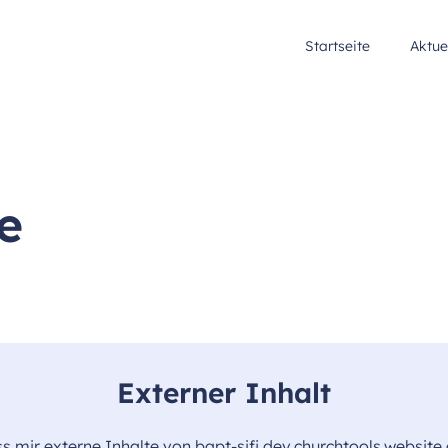
Startseite
Aktue
e
Externer Inhalt
ss mir externe Inhalte von bapt-sifi.dev.churchtools.websit